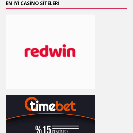
EN İYI CASINO SITELERI