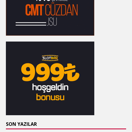
SON YAZILAR