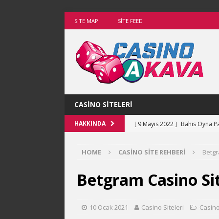
SITE MAP
SITE FEED
CASINO SITELERI
[ 9 Mayıs 2022 ]
Bahis Oyna P
HAKKINDA
[ 5 Temmuz 2021 ]
Bahis Rekl
HOME
CASINO SITE REHBERI
Betgr
[ 1 Haziran 2021 ]
Canlı Rulet
[ 2 Mayıs 2021 ]
Redwin Sanal
Betgram Casino Sit
[ 21 Haziran 2023 ]
Aviator S
10 Ocak 2021
Casino Siteleri
Casino