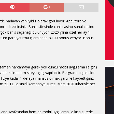
rde parlayan yeni yıldız olarak görülüyor. AppStore ve
nı indirebilirsiniz. Bahis sitesinde canlı casino sanal casino
birçok bahis seçeneği bulunuyor. 2020 yılına özel her ay 1
üm para yatırma işlemlerine %100 bonus veriyor. Bonus
zaman harcamaya gerek yok çünkü mobil uygulama ile giriş
isinde kalmadam siteye giriş yapılabilir. Betgram birçok slot
’ye kadar 1 defaya mahsus olmak şartı ile kaybettiğiniz
m 50 TL ile sınırlı kampanya süresi Mart 2020 itibariyle her
si ana sayfasından hem de mobil uygulama ile kısa sürede