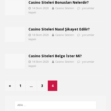
Casino Siteleri Bonusları Nelerdir?
14 Ekim 2020
Casino Siteleri
yorumlar
kapalı
Casino Siteleri Nasıl Şikayet Edilir?
14 Ekim 2020
Casino Siteleri
yorumlar
kapalı
Casino Siteleri Belge İster Mi?
14 Ekim 2020
Casino Siteleri
yorumlar
kapalı
«
1
…
3
4