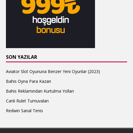
SON YAZILAR
Aviator Slot Oyununa Benzer Yeni Oyunlar (2023)
Bahis Oyna Para Kazan
Bahis Reklamından Kurtulma Yolları
Canlı Rulet Turnuvaları
Redwin Sanal Tenis