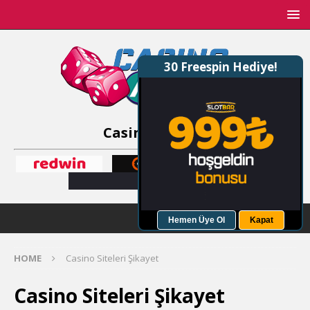
30 Freespin Hediye!
Casino Siteleri
Hemen Üye Ol
Kapat
HOME
Casino Siteleri Şikayet
Casino Siteleri Şikayet